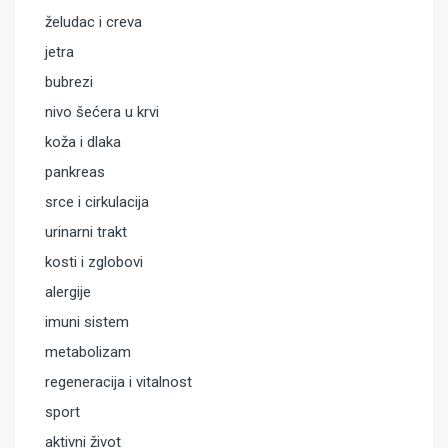
želudac i creva
jetra
bubrezi
nivo šećera u krvi
koža i dlaka
pankreas
srce i cirkulacija
urinarni trakt
kosti i zglobovi
alergije
imuni sistem
metabolizam
regeneracija i vitalnost
sport
aktivni život