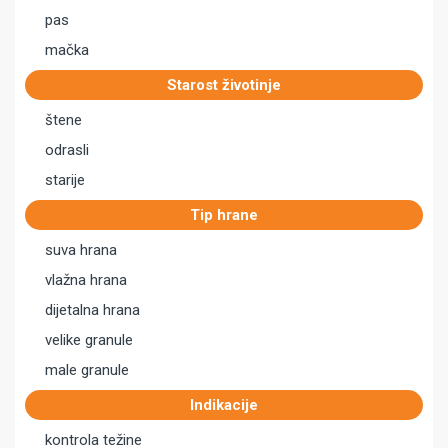
pas
mačka
Starost životinje
štene
odrasli
starije
Tip hrane
suva hrana
vlažna hrana
dijetalna hrana
velike granule
male granule
Indikacije
kontrola težine