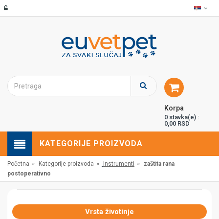
Korpa
0 stavka(e) :
0,00 RSD
KATEGORIJE PROIZVODA
»
»
»
Početna
Kategorije proizvoda
Instrumenti
zaštita rana
postoperativno
Vrsta životinje