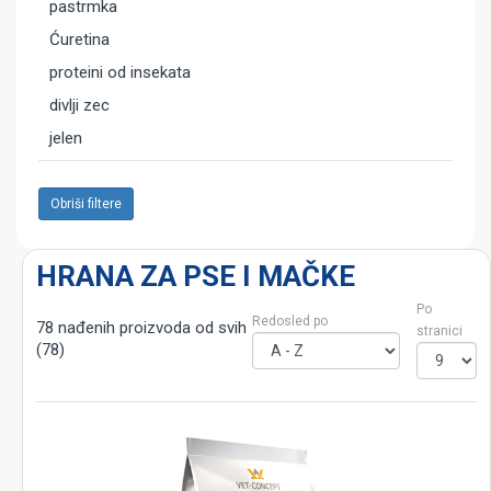
pastrmka
Ćuretina
proteini od insekata
divlji zec
jelen
Obriši filtere
HRANA ZA PSE I MAČKE
Po
Redosled po
78 nađenih proizvoda od svih
stranici
(78)