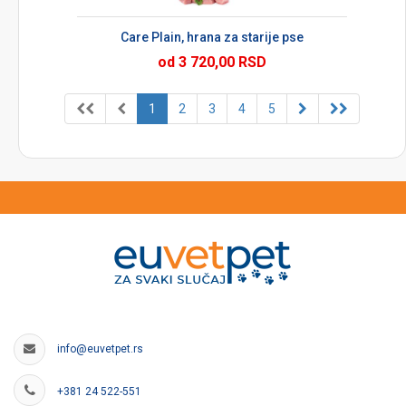
Care Plain, hrana za starije pse
od 3 720,00 RSD
1
2
3
4
5
info@euvetpet.rs
+381 24 522-551