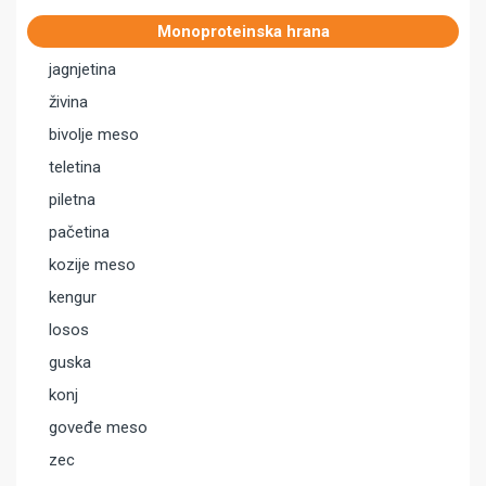
Monoproteinska hrana
jagnjetina
živina
bivolje meso
teletina
piletna
pačetina
kozije meso
kengur
losos
guska
konj
goveđe meso
zec