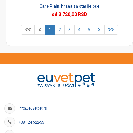
Care Plain, hrana za starije pse
od 3 720,00 RSD
1
2
3
4
5
info@euvetpet.rs
+381 24 522-551