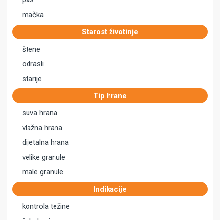
pas
mačka
Starost životinje
štene
odrasli
starije
Tip hrane
suva hrana
vlažna hrana
dijetalna hrana
velike granule
male granule
Indikacije
kontrola težine