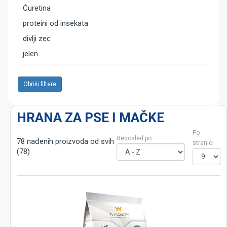
Ćuretina
proteini od insekata
divlji zec
jelen
Obriši filtere
HRANA ZA PSE I MAČKE
Po
Redosled po
78 nađenih proizvoda od svih
stranici
(78)