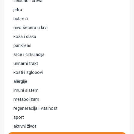
želudac i creva
jetra
bubrezi
nivo šećera u krvi
koža i dlaka
pankreas
srce i cirkulacija
urinarni trakt
kosti i zglobovi
alergije
imuni sistem
metabolizam
regeneracija i vitalnost
sport
aktivni život