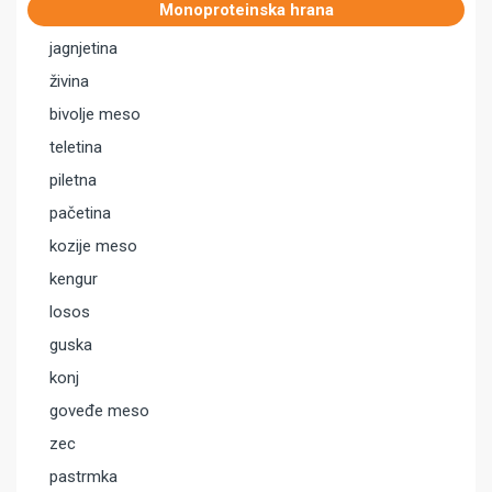
Monoproteinska hrana
jagnjetina
živina
bivolje meso
teletina
piletna
pačetina
kozije meso
kengur
losos
guska
konj
goveđe meso
zec
pastrmka