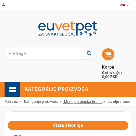
Korpa
0 stavka(e) :
0,00 RSD
KATEGORIJE PROIZVODA
»
»
»
Početna
Kategorije proizvoda
Monoproteinska hrana
bivolje meso
Vrsta životinje