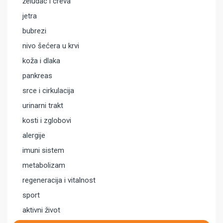
želudac i creva
jetra
bubrezi
nivo šećera u krvi
koža i dlaka
pankreas
srce i cirkulacija
urinarni trakt
kosti i zglobovi
alergije
imuni sistem
metabolizam
regeneracija i vitalnost
sport
aktivni život