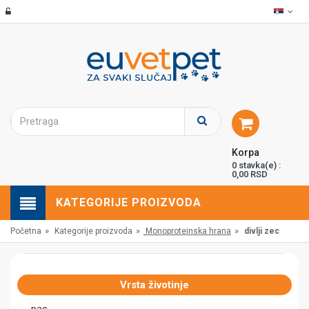
Korpa
0 stavka(e) :
0,00 RSD
KATEGORIJE PROIZVODA
»
»
»
Početna
Kategorije proizvoda
Monoproteinska hrana
divlji zec
Vrsta životinje