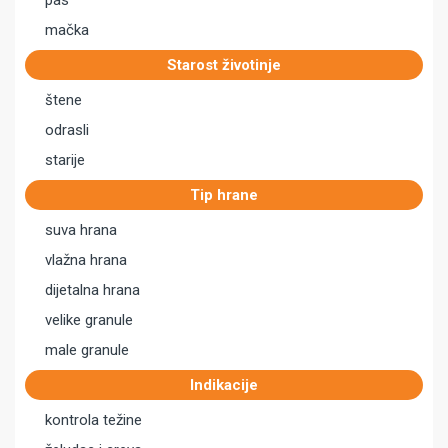
pas
mačka
Starost životinje
štene
odrasli
starije
Tip hrane
suva hrana
vlažna hrana
dijetalna hrana
velike granule
male granule
Indikacije
kontrola težine