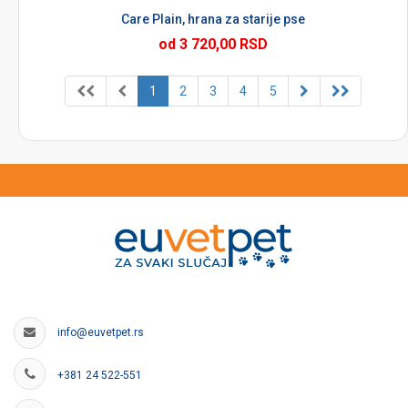
Care Plain, hrana za starije pse
od 3 720,00 RSD
1
2
3
4
5
info@euvetpet.rs
+381 24 522-551