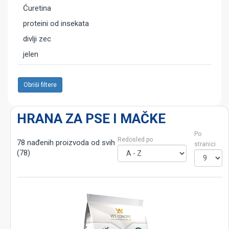
Ćuretina
proteini od insekata
divlji zec
jelen
Obriši filtere
HRANA ZA PSE I MAČKE
Po
Redosled po
78 nađenih proizvoda od svih
stranici
(78)