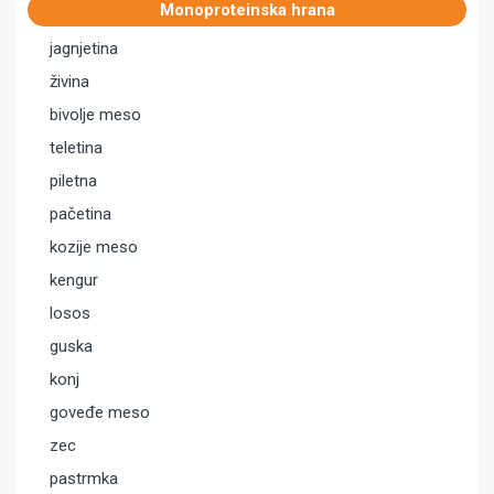
Monoproteinska hrana
jagnjetina
živina
bivolje meso
teletina
piletna
pačetina
kozije meso
kengur
losos
guska
konj
goveđe meso
zec
pastrmka