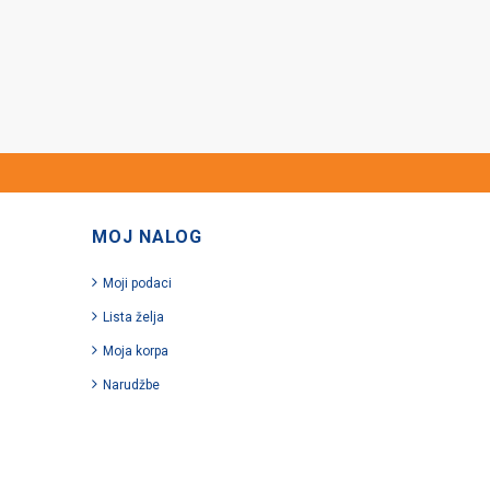
MOJ NALOG
Moji podaci
Lista želja
Moja korpa
Narudžbe