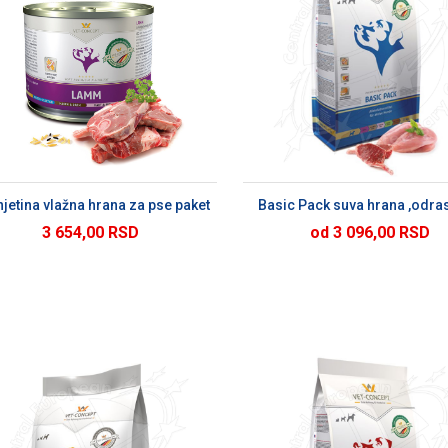
DODAJ U KORPU
DODAJ U KORP
jetina vlažna hrana za pse paket
Basic Pack suva hrana ,odras
3 654,00 RSD
od 3 096,00 RSD