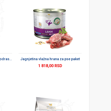
U
Activ Plain 15 kg suva hrana za odrasle pse
Jagnjetina vlažna hrana za pse paket
1 818,00 RSD