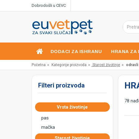
Dobrodošli u CEVC
DODACI ZA ISHRANU
HRANA ZA 
»
»
»
Početna
Kategorije proizvoda
Starost životinje
odrasli
HR
Filteri proizvoda
78 nađe
Vrsta životinje
pas
mačka
Starost životinje