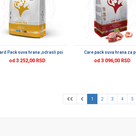
DODAJ U KORPU
DODAJ U KORP
rd Pack suva hrana ,odrasli psi
Care pack suva hrana za 
od 3 252,00 RSD
od 3 096,00 RSD
1
2
3
4
5