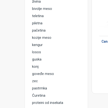
živina
bivolje meso
teletina
piletna
pačetina
DODAJ U KORPU
kozije meso
Cana
kengur
losos
guska
konj
goveđe meso
zec
pastrmka
Ćuretina
proteini od insekata