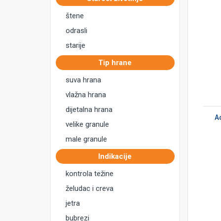
štene
odrasli
starije
Tip hrane
suva hrana
vlažna hrana
DODAJ U KORPU
dijetalna hrana
Ac
velike granule
male granule
Indikacije
kontrola težine
želudac i creva
jetra
bubrezi