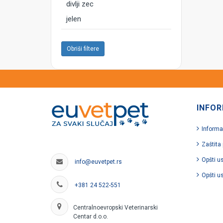
divlji zec
jelen
Obriši filtere
INFOR
Informa
Zaštita
Opšti u
info@euvetpet.rs
Opšti u
+381 24 522-551
Centralnoevropski Veterinarski
Centar d.o.o.