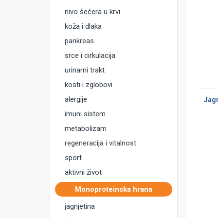
nivo šećera u krvi
koža i dlaka
pankreas
srce i cirkulacija
urinarni trakt
DODAJ U KORPU
kosti i zglobovi
alergije
Jagn
imuni sistem
metabolizam
regeneracija i vitalnost
sport
aktivni život
Monoproteinska hrana
jagnjetina