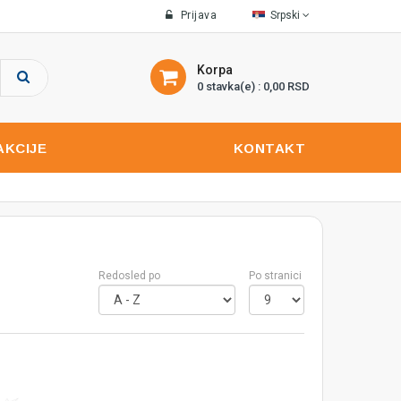
Prijava
Srpski
Korpa
0 stavka(e) : 0,00 RSD
AKCIJE
KONTAKT
Redosled po
Po stranici