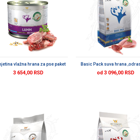
DODAJ U KORPU
DODAJ U KORP
jetina vlažna hrana za pse paket
Basic Pack suva hrana ,odras
3 654,00 RSD
od 3 096,00 RSD