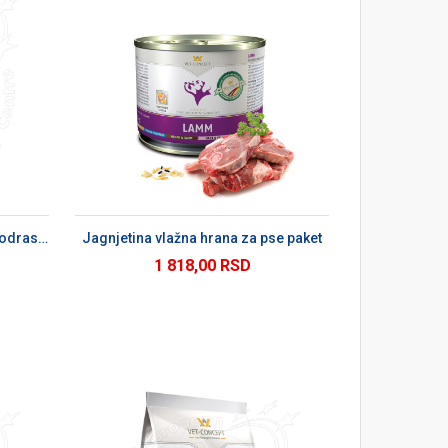
U
Activ Plain 15 kg suva hrana za odrasle pse
Jagnjetina vlažna hrana za pse paket
1 818,00 RSD