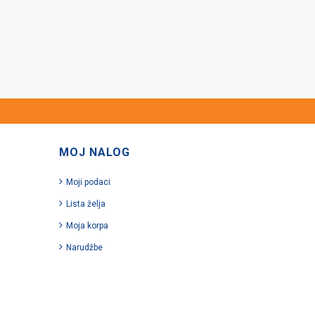
MOJ NALOG
Moji podaci
Lista želja
Moja korpa
Narudžbe