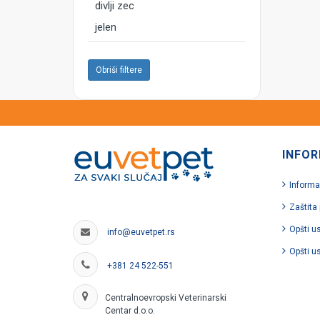
divlji zec
jelen
Obriši filtere
INFOR
Informa
Zaštita
Opšti u
info@euvetpet.rs
Opšti u
+381 24 522-551
Centralnoevropski Veterinarski
Centar d.o.o.