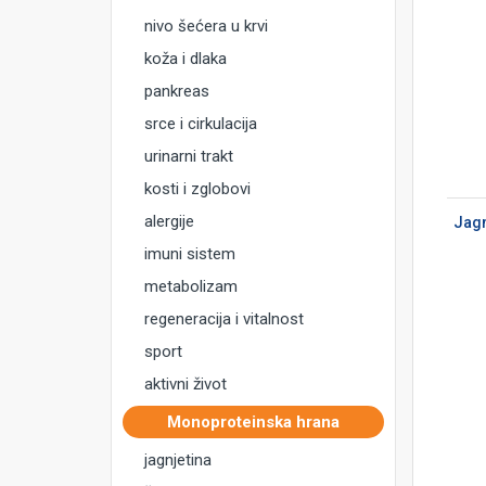
nivo šećera u krvi
koža i dlaka
pankreas
srce i cirkulacija
urinarni trakt
DODAJ U KORPU
kosti i zglobovi
alergije
Jagn
imuni sistem
metabolizam
regeneracija i vitalnost
sport
aktivni život
Monoproteinska hrana
jagnjetina