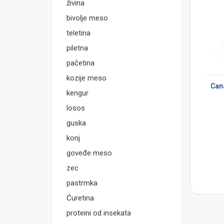
živina
bivolje meso
teletina
piletna
pačetina
DODAJ U KORPU
kozije meso
Cana
kengur
losos
guska
konj
goveđe meso
zec
pastrmka
Ćuretina
proteini od insekata