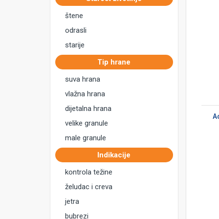
štene
odrasli
starije
Tip hrane
suva hrana
vlažna hrana
DODAJ U KORPU
dijetalna hrana
Ac
velike granule
male granule
Indikacije
kontrola težine
želudac i creva
jetra
bubrezi