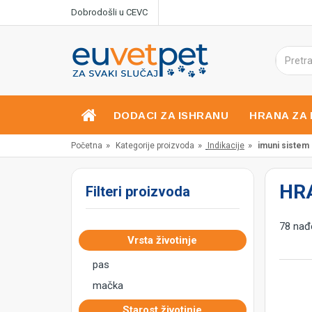
Dobrodošli u CEVC
DODACI ZA ISHRANU
HRANA ZA 
»
»
»
Početna
Kategorije proizvoda
Indikacije
imuni sistem
HR
Filteri proizvoda
78 nađe
Vrsta životinje
pas
mačka
Starost životinje