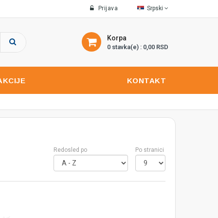
Prijava
Srpski
Korpa
0 stavka(e) : 0,00 RSD
AKCIJE
KONTAKT
Redosled po
Po stranici