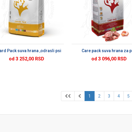
DODAJ U KORPU
DODAJ U KORP
rd Pack suva hrana ,odrasli psi
Care pack suva hrana za 
od 3 252,00 RSD
od 3 096,00 RSD
1
2
3
4
5