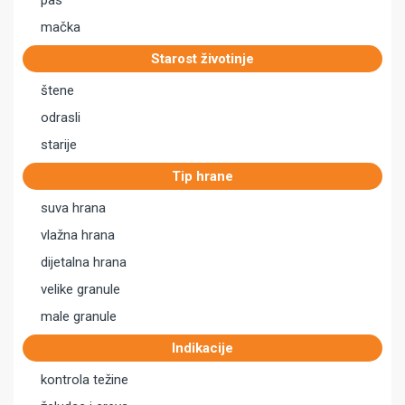
pas
mačka
Starost životinje
štene
odrasli
starije
Tip hrane
suva hrana
vlažna hrana
dijetalna hrana
velike granule
male granule
Indikacije
kontrola težine