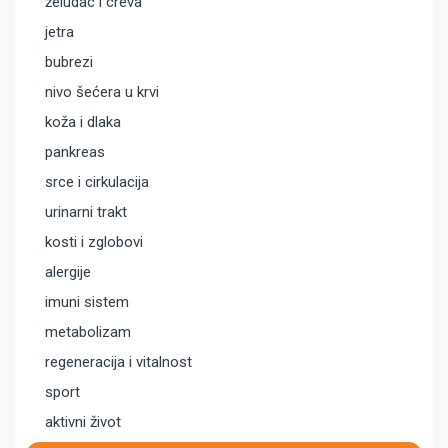
želudac i creva
jetra
bubrezi
nivo šećera u krvi
koža i dlaka
pankreas
srce i cirkulacija
urinarni trakt
kosti i zglobovi
alergije
imuni sistem
metabolizam
regeneracija i vitalnost
sport
aktivni život