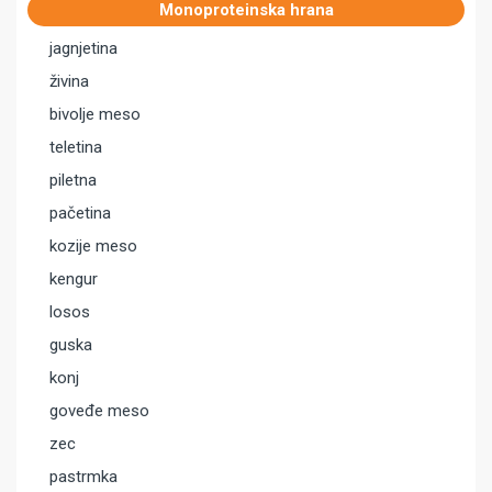
Monoproteinska hrana
jagnjetina
živina
bivolje meso
teletina
piletna
pačetina
kozije meso
kengur
losos
guska
konj
goveđe meso
zec
pastrmka