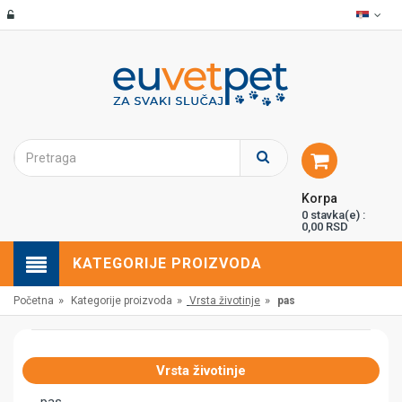
Korpa
0 stavka(e) :
0,00 RSD
KATEGORIJE PROIZVODA
»
»
»
Početna
Kategorije proizvoda
Vrsta životinje
pas
Vrsta životinje