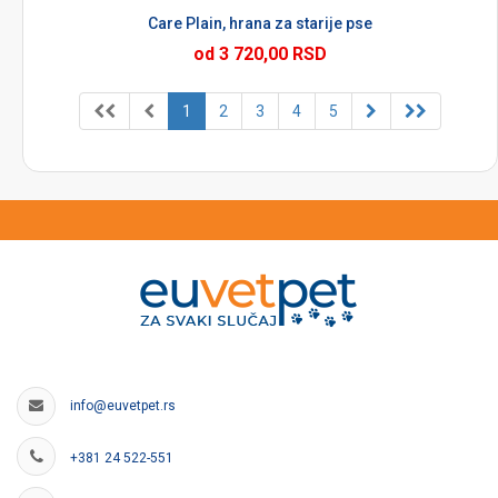
Care Plain, hrana za starije pse
od 3 720,00 RSD
1
2
3
4
5
info@euvetpet.rs
+381 24 522-551