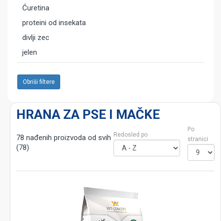
Ćuretina
proteini od insekata
divlji zec
jelen
Obriši filtere
HRANA ZA PSE I MAČKE
Po
Redosled po
78 nađenih proizvoda od svih
stranici
(78)