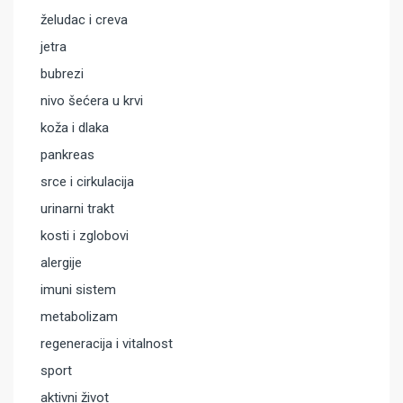
želudac i creva
jetra
bubrezi
nivo šećera u krvi
koža i dlaka
pankreas
srce i cirkulacija
urinarni trakt
kosti i zglobovi
alergije
imuni sistem
metabolizam
regeneracija i vitalnost
sport
aktivni život