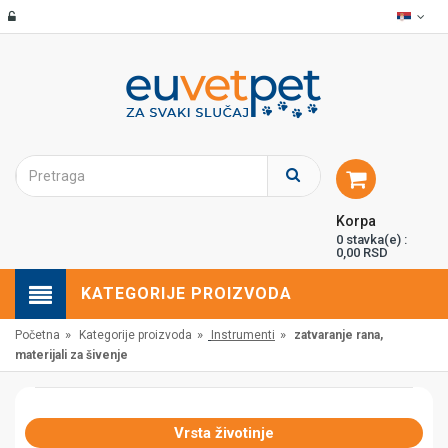
Korpa
0 stavka(e) :
0,00 RSD
KATEGORIJE PROIZVODA
»
»
»
Početna
Kategorije proizvoda
Instrumenti
zatvaranje rana,
materijali za šivenje
Vrsta životinje