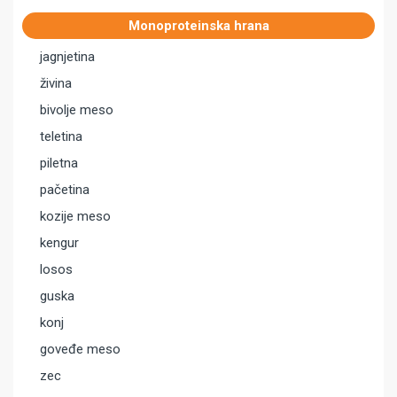
Monoproteinska hrana
jagnjetina
živina
bivolje meso
teletina
piletna
pačetina
kozije meso
kengur
losos
guska
konj
goveđe meso
zec