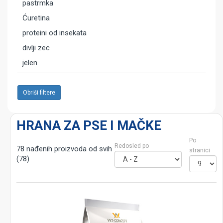
pastrmka
Ćuretina
proteini od insekata
divlji zec
jelen
Obriši filtere
HRANA ZA PSE I MAČKE
Po
Redosled po
78 nađenih proizvoda od svih
stranici
(78)