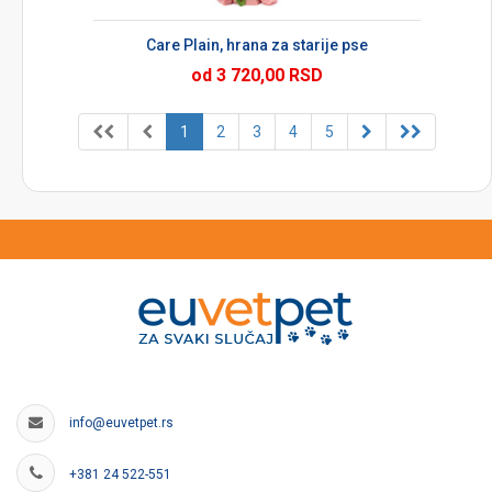
Care Plain, hrana za starije pse
od 3 720,00 RSD
1
2
3
4
5
info@euvetpet.rs
+381 24 522-551