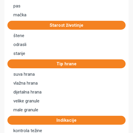
pas
mačka
Starost životinje
štene
odrasli
starije
Tip hrane
suva hrana
vlažna hrana
dijetalna hrana
velike granule
male granule
Indikacije
kontrola težine