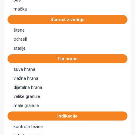
pas
mačka
Starost životinje
štene
odrasli
starije
Tip hrane
suva hrana
vlažna hrana
dijetalna hrana
velike granule
male granule
Indikacije
kontrola težine