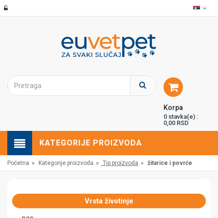
Korpa
0 stavka(e) :
0,00 RSD
KATEGORIJE PROIZVODA
»
»
»
Početna
Kategorije proizvoda
Tip proizvoda
žitarice i povrće
Vrsta životinje