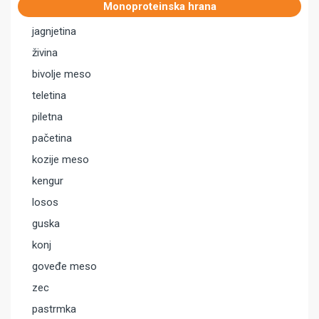
Monoproteinska hrana
jagnjetina
živina
bivolje meso
teletina
piletna
pačetina
kozije meso
kengur
losos
guska
konj
goveđe meso
zec
pastrmka