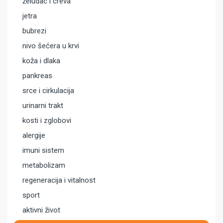
želudac i creva
jetra
bubrezi
nivo šećera u krvi
koža i dlaka
pankreas
srce i cirkulacija
urinarni trakt
kosti i zglobovi
alergije
imuni sistem
metabolizam
regeneracija i vitalnost
sport
aktivni život