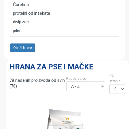
Ćuretina
proteini od insekata
divlji zec
jelen
Obriši filtere
HRANA ZA PSE I MAČKE
Po
Redosled po
78 nađenih proizvoda od svih
stranici
(78)