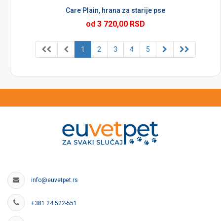
Care Plain, hrana za starije pse
od 3 720,00 RSD
1
2
3
4
5
info@euvetpet.rs
+381 24 522-551