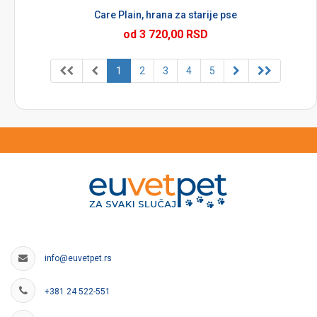
Care Plain, hrana za starije pse
od 3 720,00 RSD
1
2
3
4
5
info@euvetpet.rs
+381 24 522-551