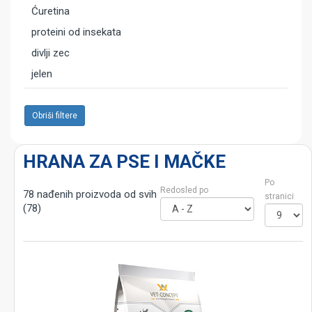
Ćuretina
proteini od insekata
divlji zec
jelen
Obriši filtere
HRANA ZA PSE I MAČKE
Po
Redosled po
78 nađenih proizvoda od svih
stranici
(78)