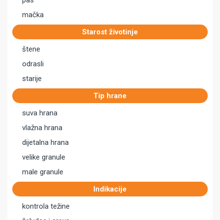
pas
mačka
Starost životinje
štene
odrasli
starije
Tip hrane
suva hrana
vlažna hrana
dijetalna hrana
velike granule
male granule
Indikacije
kontrola težine