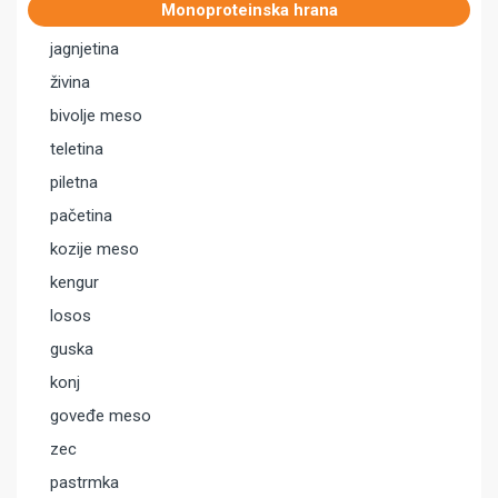
Monoproteinska hrana
jagnjetina
živina
bivolje meso
teletina
piletna
pačetina
kozije meso
kengur
losos
guska
konj
goveđe meso
zec
pastrmka