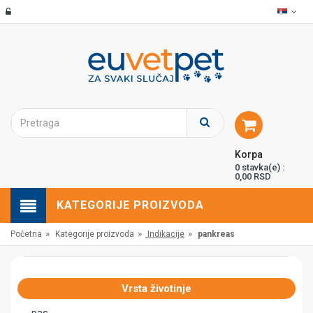
Korpa
0 stavka(e) :
0,00 RSD
KATEGORIJE PROIZVODA
»
»
»
Početna
Kategorije proizvoda
Indikacije
pankreas
Vrsta životinje