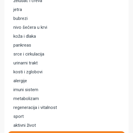
želudac i creva
jetra
bubrezi
nivo šećera u krvi
koža i dlaka
pankreas
srce i cirkulacija
urinarni trakt
kosti i zglobovi
alergije
imuni sistem
metabolizam
regeneracija i vitalnost
sport
aktivni život