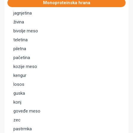
Monoproteinska hrana
jagnjetina
živina
bivolje meso
teletina
piletna
pačetina
kozije meso
kengur
losos
guska
konj
goveđe meso
zec
pastrmka