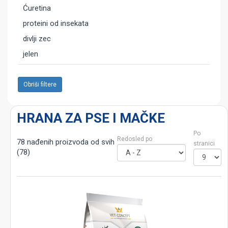
Ćuretina
proteini od insekata
divlji zec
jelen
Obriši filtere
HRANA ZA PSE I MAČKE
Po
Redosled po
78 nađenih proizvoda od svih
stranici
(78)