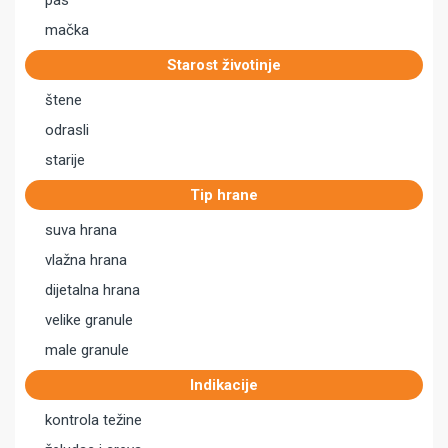
pas
mačka
Starost životinje
štene
odrasli
starije
Tip hrane
suva hrana
vlažna hrana
dijetalna hrana
velike granule
male granule
Indikacije
kontrola težine