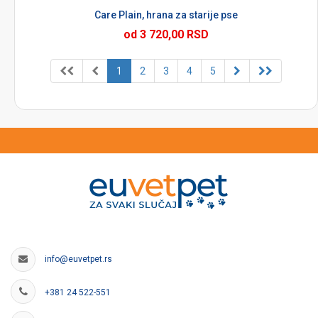
Care Plain, hrana za starije pse
od 3 720,00 RSD
1
2
3
4
5
info@euvetpet.rs
+381 24 522-551